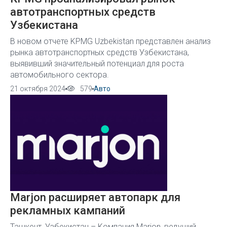
автотранспортных средств
Узбекистана
В новом отчете KPMG Uzbekistan представлен анализ
рынка автотранспортных средств Узбекистана,
выявивший значительный потенциал для роста
автомобильного сектора.
21 октября 2024
579
Авто
Marjon расширяет автопарк для
рекламных кампаний
Ташкент, Узбекистан – Компания Marjon, ведущий